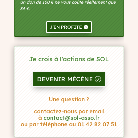
u
n don de 100 € ne vous coûte réellement que
34 €.
J'EN PROFITE
Je crois à l’actions de SOL
DEVENIR MÉCÈNE
Une question ?
contactez-nous par email
à
contact@sol-asso.fr
ou par téléphone au 01 42 82 07 51