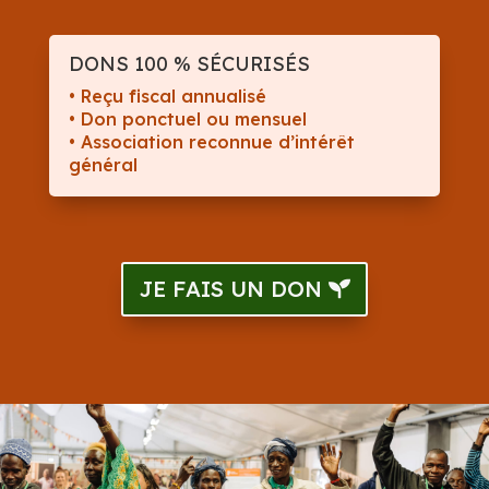
DONS 100 % SÉCURISÉS
• Reçu fiscal annualisé
• Don ponctuel ou mensuel
• Association reconnue d’intérêt
général
JE FAIS UN DON