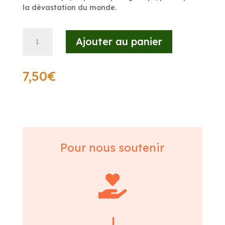
la dévastation du monde.
quantité
Ajouter au panier
de
LIVRE
:
7,50
€
De
la
misère
humaine
en
milieu
publicitaire
Pour nous soutenir
