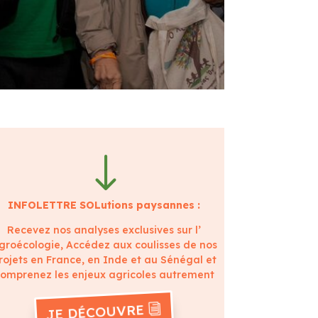
"
INFOLETTRE SOLutions paysannes :
Recevez nos analyses exclusives sur l’
groécologie, Accédez aux coulisses de nos
rojets en France, en Inde et au Sénégal et
omprenez les enjeux agricoles autrement
JE DÉCOUVRE