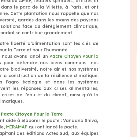
éseau AMAP, leaders spirituels, artistes et
dans le parc de la Villette, à Paris, et ont
enne. Cette plantation nous rappelle que nos
iversité, gardés dans les mains des paysans
 solutions face au dérèglement climatique,
 mondialisé contribue grandement.
tre liberté d’alimentation sont les clés de
our la Terre et pour l’humanité.
e, nous avons lancé un
Pacte Citoyen Pour la
 pour défendre nos biens communs- nos
otre biodiversité, notre air et nos systèmes
 la construction de la résilience climatique.
s l’agro écologie et dans les systèmes
vent les réponses aux crises alimentaires,
x crises de l’eau et du climat, ainsi qu’à la
limatiques.
e Pacte Citoyen Pour la Terre
nt aidé à élaborer le pacte : Vandana Shiva,
lle,
MIRAMAP
qui ont lancé le pacte.
apitani des éditions Actes Sud, aux équipes