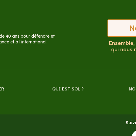
N
 de 40 ans pour défendre et
nce et à l’international.
Ensemble, 
qui nous 
ER
QUI EST SOL ?
NO
Suiv