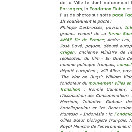
de la Villette dont notamment 
Passagers
, la
Fondation Ekibio
et 
Plus de photos sur notre
page Fa
Ils soutiennent le pacte :
Philippe Desbrosses, paysan,
Int
graines venant de sa
ferme Sain
AMAP Ile de France
; Andre Leu,
José Bové, paysan, député europ
Criigen
, ancienne Ministre de l
réalisateur du film « En Quête de 
homme politique français,
conseil
député européen ; Will Allen, pay
‘The War on Bugs’; William Vida
fondateur du
mouvement Villes en 
Transition
; Ronnie Cummins, co-
l’Association des Consommateurs Bi
Merriam, Initiative Globale 
Kanellopoulou et Iro Benessaia
Mantasa – Indonésie ; la
Fondati
Gilles Bœuf biologiste français, 
Royal Ministre de l’environnement 