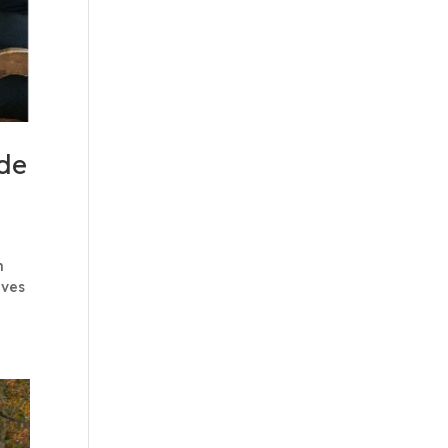
 de
n
ives