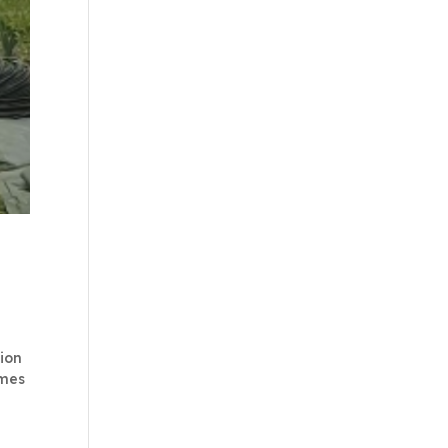
sion
rmes