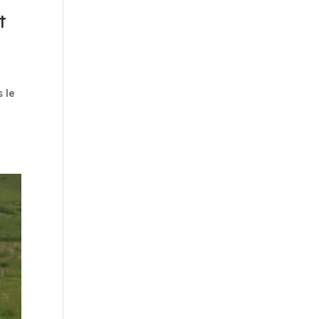
t
s le